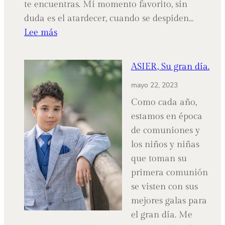
te encuentras. Mi momento favorito, sin
duda es el atardecer, cuando se despiden…
:
Lee más
CARMEN
Y
ASIER, Su gran día.
LUCÍA,
mayo 22, 2023
Esperando
a
Como cada año,
que
estamos en época
vuelvas.
de comuniones y
los niños y niñas
que toman su
primera comunión
se visten con sus
mejores galas para
el gran día. Me