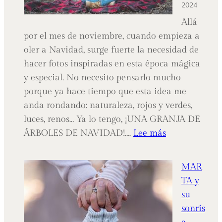
2024
Allá
por el mes de noviembre, cuando empieza a
oler a Navidad, surge fuerte la necesidad de
hacer fotos inspiradas en esta época mágica
y especial. No necesito pensarlo mucho
porque ya hace tiempo que esta idea me
anda rondando: naturaleza, rojos y verdes,
luces, renos… Ya lo tengo, ¡UNA GRANJA DE
:
ÁRBOLES DE NAVIDAD!….
Lee más
The
Christmas
MAR
Tree
TA y
Farm
su
sonris