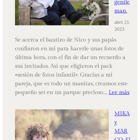
gentle
MOMENTOS
man.
abril 21,
2023
Se acerca el bautizo de Nico y sus papás
confiaron en mí para hacerle unas fotos de
última hora, con el fin de dar un recuerdo a
sus invitados. Así que eligieron el pack
«sesión de fotos infantil». Gracias a mi
pareja, que es todo un manitas, creamos este
:
pequeño set en un parque precioso….
Lee más
NIK
un
MIKA
peq
y
gen
MAR
CO, El