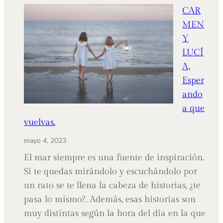
y
CAR
MARCO,
MEN
El
Y
Principito.
LUCÍ
A,
Esper
ando
a que
vuelvas.
mayo 4, 2023
El mar siempre es una fuente de inspiración.
Si te quedas mirándolo y escuchándolo por
un rato se te llena la cabeza de historias, ¿te
pasa lo mismo?. Además, esas historias son
muy distintas según la hora del día en la que