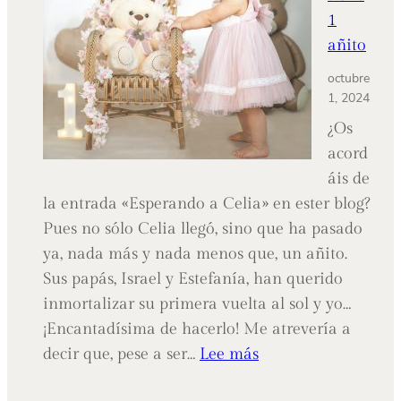
1
añito
octubre
1, 2024
¿Os
acord
áis de
la entrada «Esperando a Celia» en ester blog?
Pues no sólo Celia llegó, sino que ha pasado
ya, nada más y nada menos que, un añito.
Sus papás, Israel y Estefanía, han querido
inmortalizar su primera vuelta al sol y yo…
¡Encantadísima de hacerlo! Me atrevería a
:
decir que, pese a ser…
Lee más
Celia