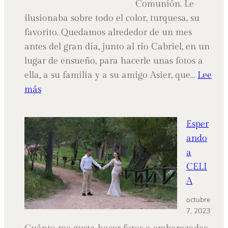
Comunión. Le
ilusionaba sobre todo el color, turquesa, su
favorito. Quedamos alrededor de un mes
antes del gran día, junto al río Cabriel, en un
lugar de ensueño, para hacerle unas fotos a
ella, a su familia y a su amigo Asier, que…
Lee
:
más
AZAHARA,
Belleza
Esper
y
ando
personalidad.
a
CELI
A
octubre
7, 2023