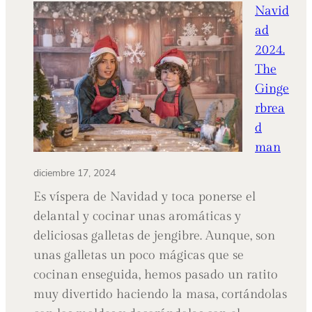
ya
Navid
tiene
ad
1
2024.
añito
The
Ginge
rbrea
d
man
diciembre 17, 2024
Es víspera de Navidad y toca ponerse el
delantal y cocinar unas aromáticas y
deliciosas galletas de jengibre. Aunque, son
unas galletas un poco mágicas que se
cocinan enseguida, hemos pasado un ratito
muy divertido haciendo la masa, cortándolas