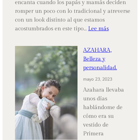
encanta cuando los papás y mamás deciden
romper un poco con lo tradicional y atreverse
con un look distinto al que estamos
:
acostumbrados en este tipo…
Lee más
ASIER,
Su
AZAHARA,
gran
Belleza y
día.
personalidad.
mayo 23, 2023
Azahara llevaba
unos días
hablándome de
cómo era su
vestido de
Primera