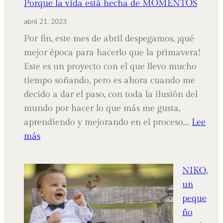
Porque la vida está hecha de MOMENTOS
abril 21, 2023
Por fin, este mes de abril despegamos, ¡qué
mejor época para hacerlo que la primavera!
Este es un proyecto con el que llevo mucho
tiempo soñando, pero es ahora cuando me
decido a dar el paso, con toda la ilusión del
mundo por hacer lo que más me gusta,
aprendiendo y mejorando en el proceso….
Lee
:
más
Porque
la
NIKO,
vida
un
está
peque
hecha
ño
de