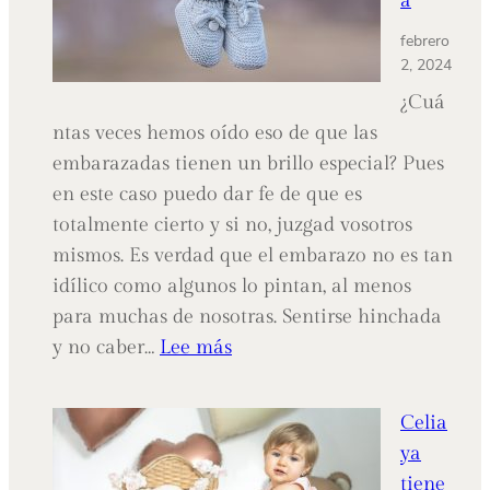
a
febrero
2, 2024
¿Cuá
ntas veces hemos oído eso de que las
embarazadas tienen un brillo especial? Pues
en este caso puedo dar fe de que es
totalmente cierto y si no, juzgad vosotros
mismos. Es verdad que el embarazo no es tan
idílico como algunos lo pintan, al menos
para muchas de nosotras. Sentirse hinchada
:
y no caber…
Lee más
MARTA
y
Celia
su
ya
sonrisa
tiene