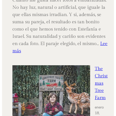
Cuánto me gusta hacer fotos a embarazadas.
No hay luz, natural o artificial, que iguale la
que ellas mismas irradian. Y si, además, se
suma su pareja, el resultado es tan bonito
como el que hemos tenido con Estefanía e
Israel. Su naturalidad y cariño son evidentes
en cada foto. El paraje elegido, el mismo…
Lee
:
más
Esperando
a
The
CELIA
Christ
mas
Tree
Farm
enero
18,